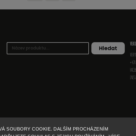
VYHLEDÁVÁNÍ
KO
VERO
Hledat
VERY
+420
FACE
INS
VÁ SOUBORY COOKIE. DALŠÍM PROCHÁZENÍM