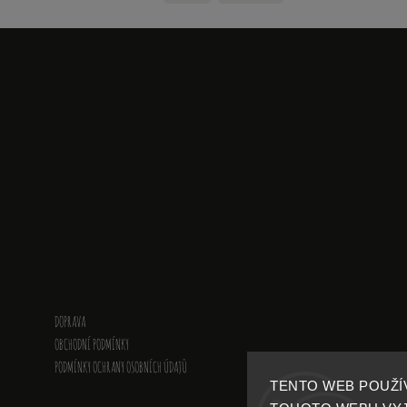
INFORMATION FOR YOU
DOPRAVA
OBCHODNÍ PODMÍNKY
PODMÍNKY OCHRANY OSOBNÍCH ÚDAJŮ
TENTO WEB POUŽÍ