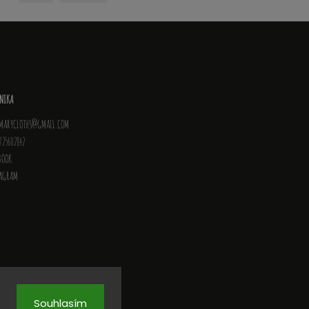
NTAKT
NIKA
MARYCLOTHS
@
GMAIL.COM
725602842
BOOK
TAGRAM
Souhlasím