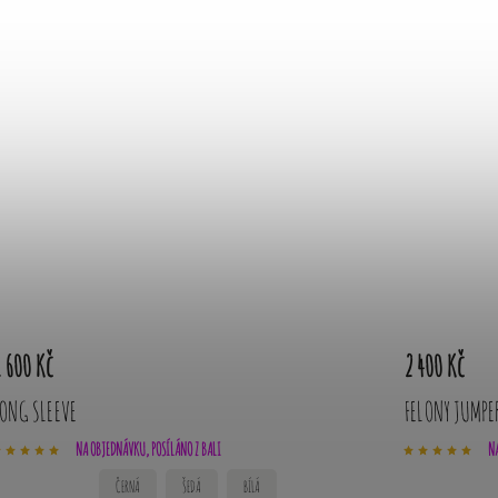
 600 Kč
2 400 Kč
ONG SLEEVE
FELONY JUMPE
NA OBJEDNÁVKU, POSÍLÁNO Z BALI
NA
ČERNÁ
ŠEDÁ
BÍLÁ