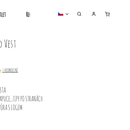
tlet
Recyklované
Nejprodávanější
o nás
d Vest
1 HODNOCENÍ
STA
APUCE, ZIPY PO STRANÁCH
ŇŮRA S LOGEM