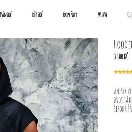
Pánské
dětské
doplňky
MUVA
Ou
Hoode
3 100 KČ
UNISEX VE
DVOJITÁ K
ŠIROKÁ Š