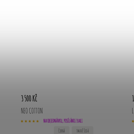
3 500 Kč
1
NEO COTTON
L
NA OBJEDNÁVKU, POSÍLÁNO Z BALI
ČERNÁ
TMAVĚ ŠEDÁ