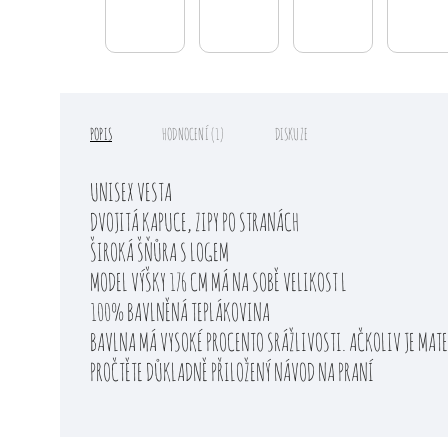
POPIS
HODNOCENÍ (1)
DISKUZE
UNISEX VESTA
DVOJITÁ KAPUCE, ZIPY PO STRANÁCH
ŠIROKÁ ŠŇŮRA S LOGEM
MODEL VÝŠKY 176 CM MÁ NA SOBĚ VELIKOST L
100% BAVLNĚNÁ TEPLÁKOVINA
BAVLNA MÁ VYSOKÉ PROCENTO SRÁŽLIVOSTI. AČKOLIV JE MATER
PROČTĚTE DŮKLADNĚ PŘILOŽENÝ NÁVOD NA PRANÍ