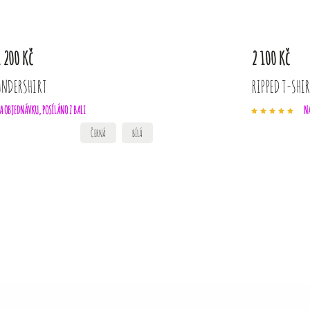
 200 Kč
2 100 Kč
UNDERSHIRT
RIPPED T-SHI
A OBJEDNÁVKU, POSÍLÁNO Z BALI
NA
ČERNÁ
BÍLÁ