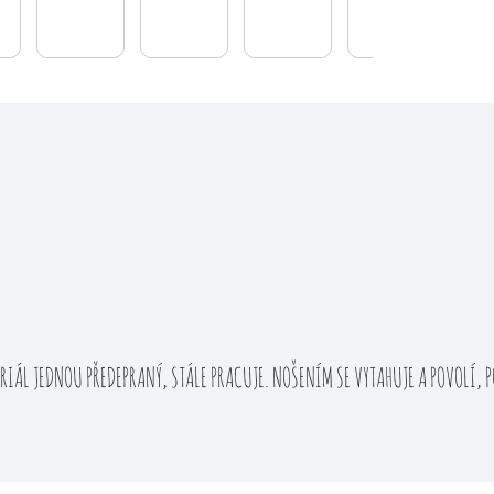
IÁL JEDNOU PŘEDEPRANÝ, STÁLE PRACUJE. NOŠENÍM SE VYTAHUJE A POVOLÍ, PO