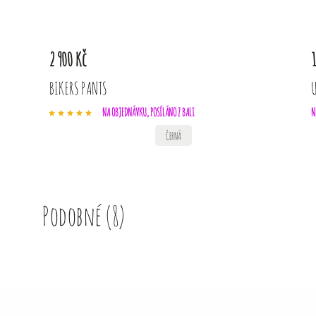
2 900 Kč
1
BIKERS PANTS
NA OBJEDNÁVKU, POSÍLÁNO Z BALI
N
ČERNÁ
Podobné (8)