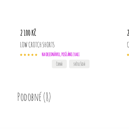
2 100 Kč
2
LOW CROTCH SHORTS
C
NA OBJEDNÁVKU, POSÍLÁNO Z BALI
ČERNÁ
SVĚTLE ŠEDÁ
Podobné (8)