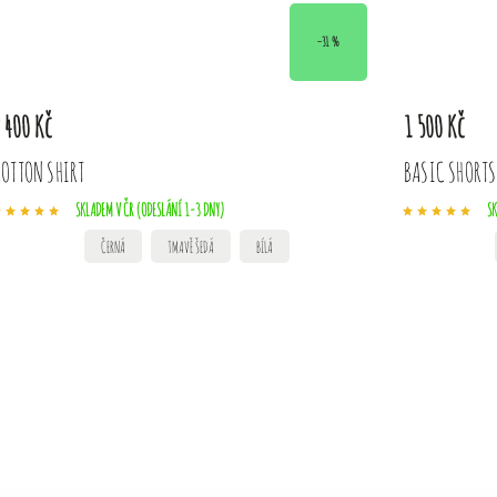
–31 %
 400 Kč
1 500 Kč
OTTON SHIRT
BASIC SHORTS
SKLADEM V ČR (ODESLÁNÍ 1-3 DNY)
SK
ČERNÁ
TMAVĚ ŠEDÁ
BÍLÁ