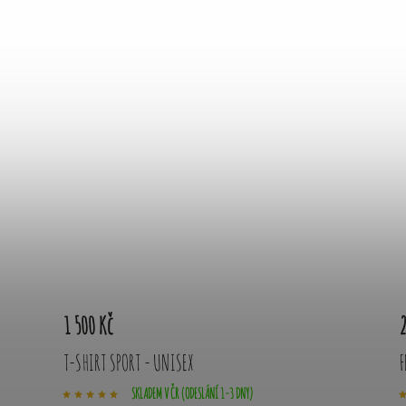
1 500 Kč
2
T-SHIRT SPORT - UNISEX
F
SKLADEM V ČR (ODESLÁNÍ 1-3 DNY)