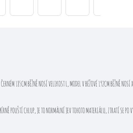
 ČERNÉM 185CM BĚŽNĚ NOSÍ VELIKOST L, MODEL V BÉŽOVÉ 192CM BĚŽNĚ NOSÍ 
MÍRNĚ POUŠTÍ CHLUP, JE TO NORMÁLNÍ JEV TOHOTO MATERIÁLU, ZTRATÍ SE PO 