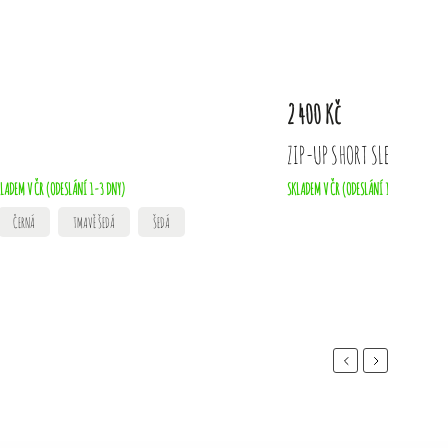
2 400 Kč
ZIP-UP SHORT SLEEVE
LADEM V ČR (ODESLÁNÍ 1-3 DNY)
SKLADEM V ČR (ODESLÁNÍ 1-3 DNY)
ČERNÁ
TMAVĚ ŠEDÁ
ŠEDÁ
Previous
Next