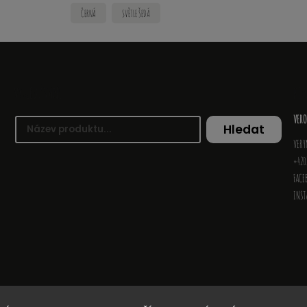
ČERNÁ
SVĚTLE ŠEDÁ
VYHLEDÁVÁNÍ
KO
VERO
Hledat
VERY
+420
FACE
INS