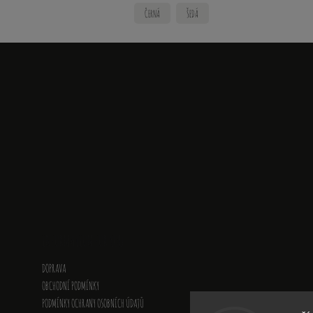
ČERNÁ
ŠEDÁ
INFORMATION FOR YOU
DOPRAVA
OBCHODNÍ PODMÍNKY
PODMÍNKY OCHRANY OSOBNÍCH ÚDAJŮ