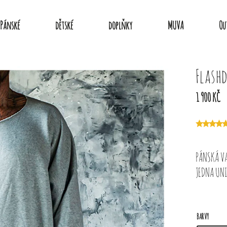
Pánské
dětské
doplňky
MUVA
Ou
Flash
1 900 KČ
PÁNSKÁ V
JEDNA UNI
BARVY