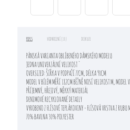
POPIS
HODNOCENÍ (10)
DISKUZE
PÁNSKÁ VARIANTA OBLÍBENÉHO DÁMSKÉHO MODELU
JEDNA UNIVERZÁLNÍ VELIKOST `
OVERSIZED: ŠÍŘKA V PODPAŽÍ 77CM, DÉLKA 90CM
MODEL V BÍLÉM MĚŘÍ 182CM BĚŽNĚ NOSÍ VELIKOST M, MODEL V
PŘÍJEMNÝ, HŘEJIVÝ, MĚKKÝ MATERIÁL
DENIMOVÉ RECYKLOVANÉ DETAILY
VYROBENO Z FLÍSOVÉ TEPLÁKOVINY - FLÍSOVÁ VRSTVA Z RUBU 
70% BAVLNA 30% POLYESTER