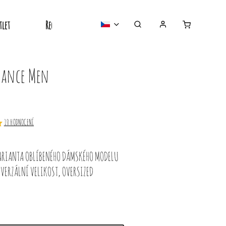
tlet
Recyklované
Nejprodávanější
o nás
dance Men
10 HODNOCENÍ
ARIANTA OBLÍBENÉHO DÁMSKÉHO MODELU
VERZÁLNÍ VELIKOST,
OVERSIZED