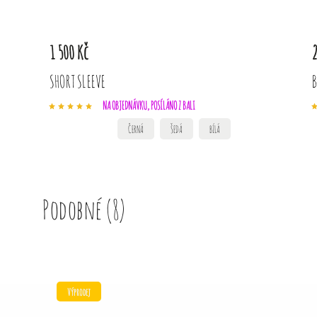
1 500 Kč
2
SHORT SLEEVE
B
NA OBJEDNÁVKU, POSÍLÁNO Z BALI
ČERNÁ
ŠEDÁ
BÍLÁ
Podobné (8)
Výprodej