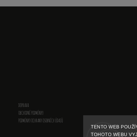
INFORMATION FOR YOU
DOPRAVA
OBCHODNÍ PODMÍNKY
PODMÍNKY OCHRANY OSOBNÍCH ÚDAJŮ
TENTO WEB POUŽÍ
TOHOTO WEBU VYJA