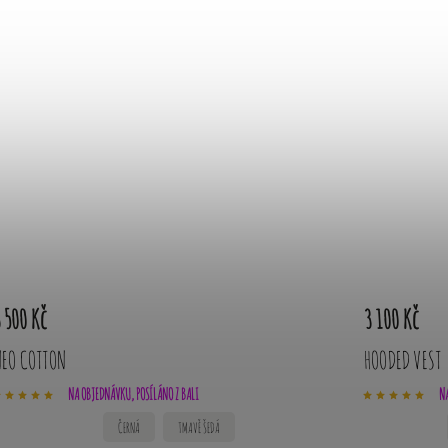
 500 Kč
3 100 Kč
NEO COTTON
HOODED VEST
NA OBJEDNÁVKU, POSÍLÁNO Z BALI
NA
ČERNÁ
TMAVĚ ŠEDÁ