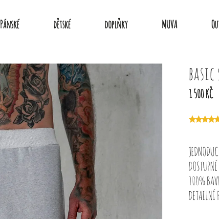
Pánské
dětské
doplňky
MUVA
Ou
basic 
1 500 KČ
JEDNODUCH
DOSTUPNÉ 
100% BAV
DETAILNÍ 