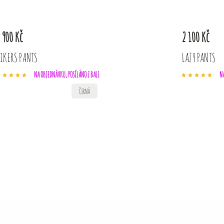
 900 Kč
2 100 Kč
IKERS PANTS
LAZY PANTS
NA OBJEDNÁVKU, POSÍLÁNO Z BALI
NA
ČERNÁ