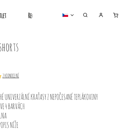
tlet
Recyklované
Nejprodávanější
o nás
shorts
2 HODNOCENÍ
É UNIVERZÁLNÍ KRAŤASY Z NEPOČESANÉ TEPLÁKOVINY
VE 4 BARVÁCH
LNA
POPIS NÍŽE