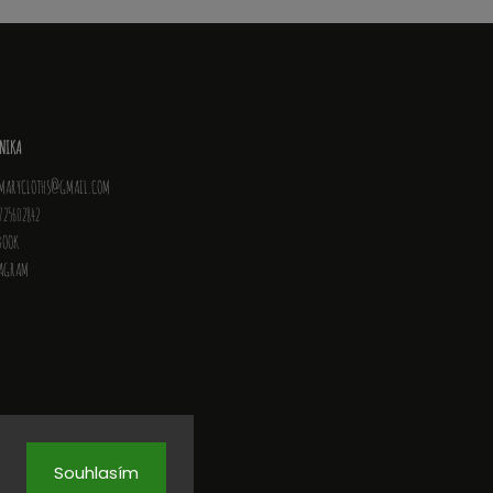
NTAKT
NIKA
MARYCLOTHS
@
GMAIL.COM
725602842
BOOK
TAGRAM
Souhlasím