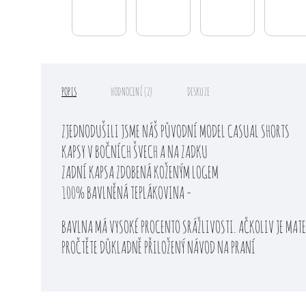
POPIS
HODNOCENÍ (2)
DISKUZE
ZJEDNODUŠILI JSME NÁŠ PŮVODNÍ MODEL CASUAL SHORTS
KAPSY V BOČNÍCH ŠVECH A NA ZADKU
ZADNÍ KAPSA ZDOBENÁ KOŽENÝM LOGEM
100% BAVLNĚNÁ TEPLÁKOVINA -
BAVLNA MÁ VYSOKÉ PROCENTO SRÁŽLIVOSTI. AČKOLIV JE MATER
PROČTĚTE DŮKLADNĚ PŘILOŽENÝ NÁVOD NA PRANÍ