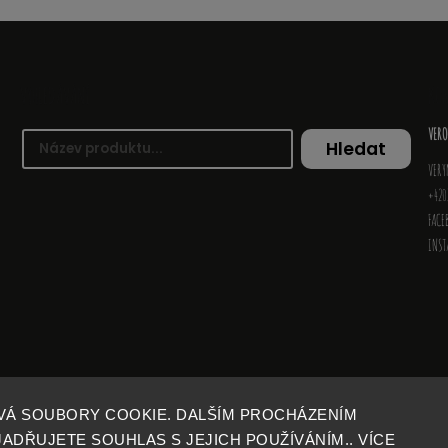
VYHLEDÁVÁNÍ
KO
VERO
Hledat
VERY
+420
FACE
INS
VÁ SOUBORY COOKIE. DALŠÍM PROCHÁZENÍM
DŘUJETE SOUHLAS S JEJICH POUŽÍVÁNÍM.. VÍCE