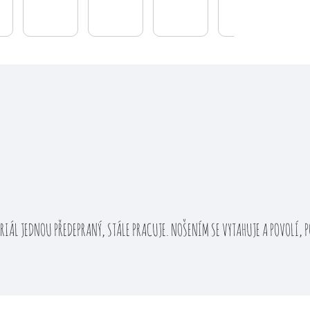
IÁL JEDNOU PŘEDEPRANÝ, STÁLE PRACUJE. NOŠENÍM SE VYTAHUJE A POVOLÍ, PO