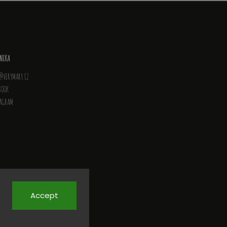
NTACT
NIKA
@
VERYMARY.CZ
BOOK
TAGRAM
Accept