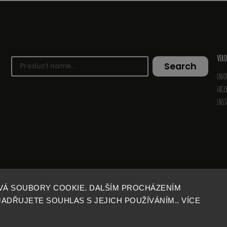
SEARCH
CO
VERO
Search
INFO
FACE
INS
VÁ SOUBORY COOKIE. DALŠÍM PROCHÁZENÍM
DŘUJETE SOUHLAS S JEJICH POUŽÍVÁNÍM.. VÍCE
COPYRIGHT 2026
VERYMARY
. ALL RIGHTS RESERVED.
Vytvořil
Shoptet
| Design
Shoptak.cz