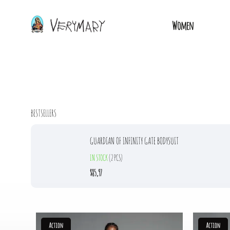
Women
BESTSELLERS
GUARDIAN OF INFINITY GATE BODYSUIT
IN STOCK
(2 PCS)
$85,97
Action
Action