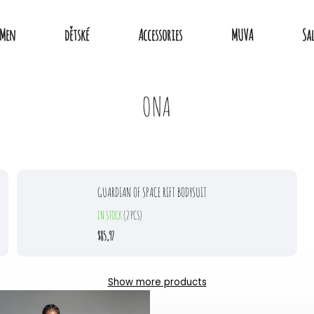
Men
dětské
Accessories
MUVA
Sa
ONA
GUARDIAN OF SPACE RIFT BODYSUIT
IN STOCK
(2 PCS)
$85,97
Show more products