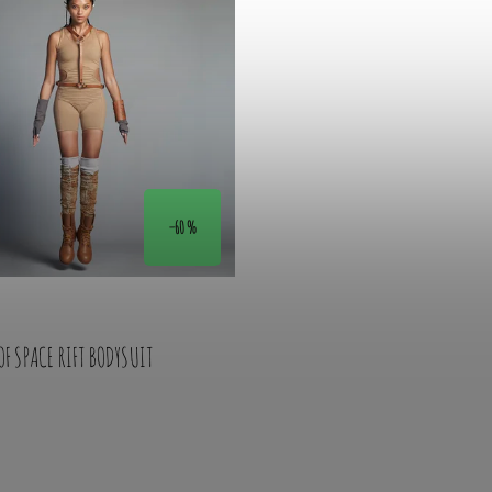
–60 %
F SPACE RIFT BODYSUIT