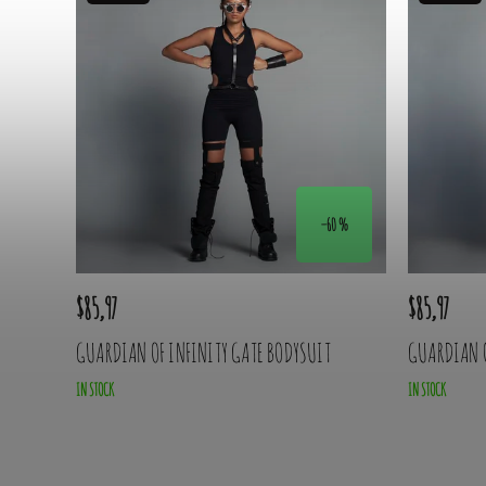
–60 %
$85,97
$85,97
GUARDIAN OF INFINITY GATE BODYSUIT
GUARDIAN O
IN STOCK
IN STOCK