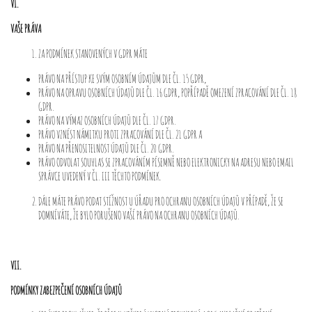
VI.
VAŠE PRÁVA
ZA PODMÍNEK STANOVENÝCH V GDPR MÁTE
PRÁVO NA PŘÍSTUP KE SVÝM OSOBNÍM ÚDAJŮM DLE ČL. 15 GDPR,
PRÁVO NA OPRAVU OSOBNÍCH ÚDAJŮ DLE ČL. 16 GDPR, POPŘÍPADĚ OMEZENÍ ZPRACOVÁNÍ DLE ČL. 18
GDPR.
PRÁVO NA VÝMAZ OSOBNÍCH ÚDAJŮ DLE ČL. 17 GDPR.
PRÁVO VZNÉST NÁMITKU PROTI ZPRACOVÁNÍ DLE ČL. 21 GDPR A
PRÁVO NA PŘENOSITELNOST ÚDAJŮ DLE ČL. 20 GDPR.
PRÁVO ODVOLAT SOUHLAS SE ZPRACOVÁNÍM PÍSEMNĚ NEBO ELEKTRONICKY NA ADRESU NEBO EMAIL
SPRÁVCE UVEDENÝ V ČL. III TĚCHTO PODMÍNEK.
DÁLE MÁTE PRÁVO PODAT STÍŽNOST U ÚŘADU PRO OCHRANU OSOBNÍCH ÚDAJŮ V PŘÍPADĚ, ŽE SE
DOMNÍVÁTE, ŽE BYLO PORUŠENO VAŠÍ PRÁVO NA OCHRANU OSOBNÍCH ÚDAJŮ.
VII.
PODMÍNKY ZABEZPEČENÍ OSOBNÍCH ÚDAJŮ