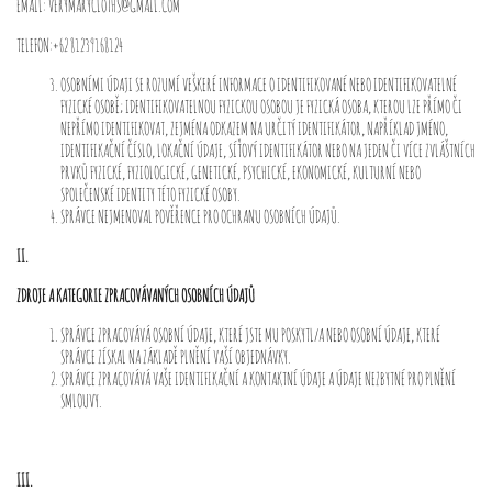
EMAIL: VERYMARYCLOTHS@GMAIL.COM
TELEFON:+62 81239168124
OSOBNÍMI ÚDAJI SE ROZUMÍ VEŠKERÉ INFORMACE O IDENTIFIKOVANÉ NEBO IDENTIFIKOVATELNÉ
FYZICKÉ OSOBĚ; IDENTIFIKOVATELNOU FYZICKOU OSOBOU JE FYZICKÁ OSOBA, KTEROU LZE PŘÍMO ČI
NEPŘÍMO IDENTIFIKOVAT, ZEJMÉNA ODKAZEM NA URČITÝ IDENTIFIKÁTOR, NAPŘÍKLAD JMÉNO,
IDENTIFIKAČNÍ ČÍSLO, LOKAČNÍ ÚDAJE, SÍŤOVÝ IDENTIFIKÁTOR NEBO NA JEDEN ČI VÍCE ZVLÁŠTNÍCH
PRVKŮ FYZICKÉ, FYZIOLOGICKÉ, GENETICKÉ, PSYCHICKÉ, EKONOMICKÉ, KULTURNÍ NEBO
SPOLEČENSKÉ IDENTITY TÉTO FYZICKÉ OSOBY.
SPRÁVCE NEJMENOVAL POVĚŘENCE PRO OCHRANU OSOBNÍCH ÚDAJŮ.
II.
ZDROJE A KATEGORIE ZPRACOVÁVANÝCH OSOBNÍCH ÚDAJŮ
SPRÁVCE ZPRACOVÁVÁ OSOBNÍ ÚDAJE, KTERÉ JSTE MU POSKYTL/A NEBO OSOBNÍ ÚDAJE, KTERÉ
SPRÁVCE ZÍSKAL NA ZÁKLADĚ PLNĚNÍ VAŠÍ OBJEDNÁVKY.
SPRÁVCE ZPRACOVÁVÁ VAŠE IDENTIFIKAČNÍ A KONTAKTNÍ ÚDAJE A ÚDAJE NEZBYTNÉ PRO PLNĚNÍ
SMLOUVY.
III.