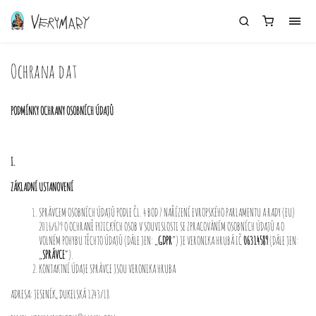
Ochrana dat
PODMÍNKY OCHRANY OSOBNÍCH ÚDAJŮ
I.
ZÁKLADNÍ USTANOVENÍ
SPRÁVCEM OSOBNÍCH ÚDAJŮ PODLE ČL. 4 BOD 7 NAŘÍZENÍ EVROPSKÉHO PARLAMENTU A RADY (EU)
2016/679 O OCHRANĚ FYZICKÝCH OSOB V SOUVISLOSTI SE ZPRACOVÁNÍM OSOBNÍCH ÚDAJŮ A O
VOLNÉM POHYBU TĚCHTO ÚDAJŮ (DÁLE JEN: „
GDPR
”) JE VERONIKA HRUBÁ IČ
06314589
(DÁLE JEN:
„
SPRÁVCE
“).
KONTAKTNÍ ÚDAJE SPRÁVCE JSOU VERONIKA HRUBA
ADRESA: JESENÍK, DUKELSKÁ 1243/18