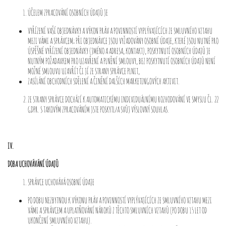
ÚČELEM ZPRACOVÁNÍ OSOBNÍCH ÚDAJŮ JE
VYŘÍZENÍ VAŠÍ OBJEDNÁVKY A VÝKON PRÁV A POVINNOSTÍ VYPLÝVAJÍCÍCH ZE SMLUVNÍHO VZTAHU
MEZI VÁMI A SPRÁVCEM; PŘI OBJEDNÁVCE JSOU VYŽADOVÁNY OSOBNÍ ÚDAJE, KTERÉ JSOU NUTNÉ PRO
ÚSPĚŠNÉ VYŘÍZENÍ OBJEDNÁVKY (JMÉNO A ADRESA, KONTAKT), POSKYTNUTÍ OSOBNÍCH ÚDAJŮ JE
NUTNÝM POŽADAVKEM PRO UZAVŘENÍ A PLNĚNÍ SMLOUVY, BEZ POSKYTNUTÍ OSOBNÍCH ÚDAJŮ NENÍ
MOŽNÉ SMLOUVU UZAVŘÍT ČI JÍ ZE STRANY SPRÁVCE PLNIT,
ZASÍLÁNÍ OBCHODNÍCH SDĚLENÍ A ČINĚNÍ DALŠÍCH MARKETINGOVÝCH AKTIVIT.
ZE STRANY SPRÁVCE DOCHÁZÍ K AUTOMATICKÉMU INDIVIDUÁLNÍMU ROZHODOVÁNÍ VE SMYSLU ČL. 22
GDPR. S TAKOVÝM ZPRACOVÁNÍM JSTE POSKYTL/A SVŮJ VÝSLOVNÝ SOUHLAS.
IV.
DOBA UCHOVÁVÁNÍ ÚDAJŮ
SPRÁVCE UCHOVÁVÁ OSOBNÍ ÚDAJE
PO DOBU NEZBYTNOU K VÝKONU PRÁV A POVINNOSTÍ VYPLÝVAJÍCÍCH ZE SMLUVNÍHO VZTAHU MEZI
VÁMI A SPRÁVCEM A UPLATŇOVÁNÍ NÁROKŮ Z TĚCHTO SMLUVNÍCH VZTAHŮ (PO DOBU 15 LET OD
UKONČENÍ SMLUVNÍHO VZTAHU).