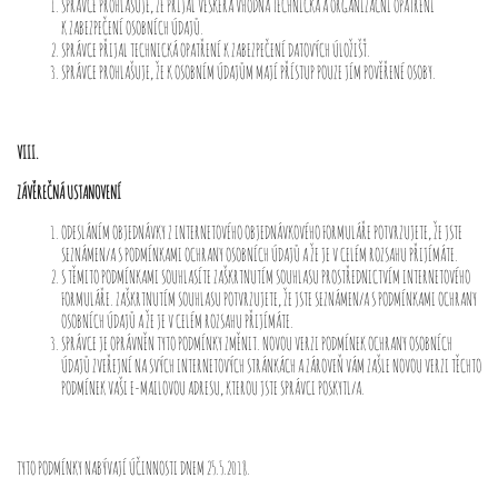
SPRÁVCE PROHLAŠUJE, ŽE PŘIJAL VEŠKERÁ VHODNÁ TECHNICKÁ A ORGANIZAČNÍ OPATŘENÍ
K ZABEZPEČENÍ OSOBNÍCH ÚDAJŮ.
SPRÁVCE PŘIJAL TECHNICKÁ OPATŘENÍ K ZABEZPEČENÍ DATOVÝCH ÚLOŽIŠŤ.
SPRÁVCE PROHLAŠUJE, ŽE K OSOBNÍM ÚDAJŮM MAJÍ PŘÍSTUP POUZE JÍM POVĚŘENÉ OSOBY.
VIII.
ZÁVĚREČNÁ USTANOVENÍ
ODESLÁNÍM OBJEDNÁVKY Z INTERNETOVÉHO OBJEDNÁVKOVÉHO FORMULÁŘE POTVRZUJETE, ŽE JSTE
SEZNÁMEN/A S PODMÍNKAMI OCHRANY OSOBNÍCH ÚDAJŮ A ŽE JE V CELÉM ROZSAHU PŘIJÍMÁTE.
S TĚMITO PODMÍNKAMI SOUHLASÍTE ZAŠKRTNUTÍM SOUHLASU PROSTŘEDNICTVÍM INTERNETOVÉHO
FORMULÁŘE. ZAŠKRTNUTÍM SOUHLASU POTVRZUJETE, ŽE JSTE SEZNÁMEN/A S PODMÍNKAMI OCHRANY
OSOBNÍCH ÚDAJŮ A ŽE JE V CELÉM ROZSAHU PŘIJÍMÁTE.
SPRÁVCE JE OPRÁVNĚN TYTO PODMÍNKY ZMĚNIT. NOVOU VERZI PODMÍNEK OCHRANY OSOBNÍCH
ÚDAJŮ ZVEŘEJNÍ NA SVÝCH INTERNETOVÝCH STRÁNKÁCH A ZÁROVEŇ VÁM ZAŠLE NOVOU VERZI TĚCHTO
PODMÍNEK VAŠI E-MAILOVOU ADRESU, KTEROU JSTE SPRÁVCI POSKYTL/A.
TYTO PODMÍNKY NABÝVAJÍ ÚČINNOSTI DNEM 25.5.2018.