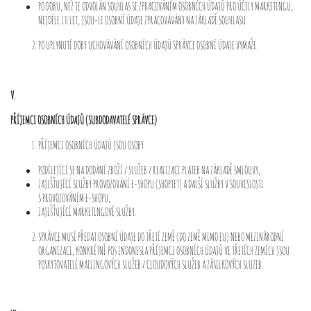
PO DOBU, NEŽ JE ODVOLÁN SOUHLAS SE ZPRACOVÁNÍM OSOBNÍCH ÚDAJŮ PRO ÚČELY MARKETINGU,
NEJDÉLE 10 LET, JSOU-LI OSOBNÍ ÚDAJE ZPRACOVÁVÁNY NA ZÁKLADĚ SOUHLASU.
PO UPLYNUTÍ DOBY UCHOVÁVÁNÍ OSOBNÍCH ÚDAJŮ SPRÁVCE OSOBNÍ ÚDAJE VYMAŽE.
V.
PŘÍJEMCI OSOBNÍCH ÚDAJŮ (SUBDODAVATELÉ SPRÁVCE)
PŘÍJEMCI OSOBNÍCH ÚDAJŮ JSOU OSOBY
PODÍLEJÍCÍ SE NA DODÁNÍ ZBOŽÍ / SLUŽEB / REALIZACI PLATEB NA ZÁKLADĚ SMLOUVY,
ZAJIŠŤUJÍCÍ SLUŽBY PROVOZOVÁNÍ E-SHOPU (SHOPTET) A DALŠÍ SLUŽBY V SOUVISLOSTI
S PROVOZOVÁNÍM E-SHOPU,
ZAJIŠŤUJÍCÍ MARKETINGOVÉ SLUŽBY.
SPRÁVCE MUSÍ PŘEDAT OSOBNÍ ÚDAJE DO TŘETÍ ZEMĚ (DO ZEMĚ MIMO EU) NEBO MEZINÁRODNÍ
ORGANIZACI, KONKRÉTNĚ POS INDONESIA PŘÍJEMCI OSOBNÍCH ÚDAJŮ VE TŘETÍCH ZEMÍCH JSOU
POSKYTOVATELÉ MAILINGOVÝCH SLUŽEB / CLOUDOVÝCH SLUŽEB A ZÁSILKOVÝCH SLUZEB.