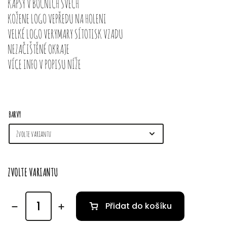
KAPSY V BOČNÍCH ŠVECH
KOŽENE LOGO VEPŘEDU NA HOLENI
VELKÉ LOGO VERYMARY SÍTOTISK VZADU
NEZAČIŠTĚNÉ OKRAJE
VÍCE INFO V POPISU NÍŽE
BARVY
ZVOLTE VARIANTU
Přidat do košíku