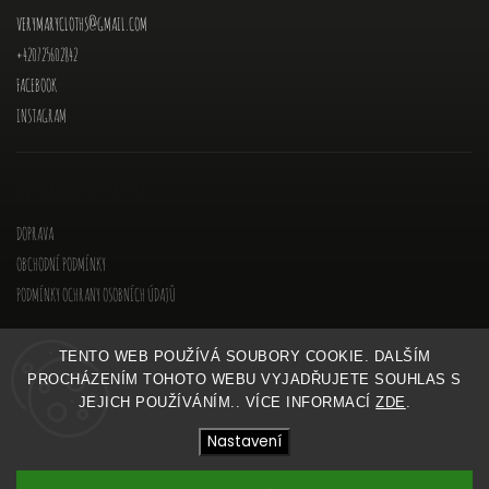
VERYMARYCLOTHS
@
GMAIL.COM
+420725602842
FACEBOOK
INSTAGRAM
INFORMATION FOR YOU
DOPRAVA
OBCHODNÍ PODMÍNKY
PODMÍNKY OCHRANY OSOBNÍCH ÚDAJŮ
TENTO WEB POUŽÍVÁ SOUBORY COOKIE. DALŠÍM
PROCHÁZENÍM TOHOTO WEBU VYJADŘUJETE SOUHLAS S
JEJICH POUŽÍVÁNÍM.. VÍCE INFORMACÍ
ZDE
.
COPYRIGHT 2026
VERYMARY
. VŠECHNA PRÁVA VYHRAZENA.
Nastavení
Vytvořil
Shoptet
| Design
Shoptak.cz