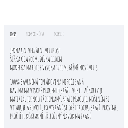
POPIS
HODNOCENÍ (3)
DISKUZE
JEDNA UNIVERZÁLNÍ VELIKOST
ŠÍŘKA CCA 70CM, DÉLKA 110CM
MODELKA NA FOTCE VYSOKÁ 170CM, BĚŽNĚ NOSÍ VEL.S
100% BAVLNĚNÁ TEPLÁKOVINA NEPOČESANÁ
BAVLNA MÁ VYSOKÉ PROCENTO SRÁŽLIVOSTI. AČKOLIV JE
MATERIÁL JEDNOU PŘEDEPRANÝ, STÁLE PRACUJE. NOŠENÍM SE
VYTAHUJE A POVOLÍ, PO VYPRÁNÍ SE OPĚT TROCHU SRAZÍ. PROSÍME,
PROČTĚTE DŮKLADNĚ PŘILOŽENÝ NÁVOD NA PRANÍ