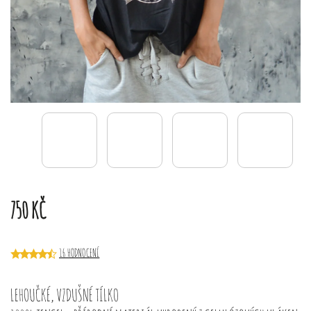
750 KČ
16 HODNOCENÍ
LEHOUČKÉ, VZDUŠNÉ TÍLKO