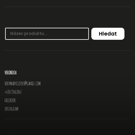
VYHLEDÁVÁNÍ
Hledat
KONTAKT
VERONIKA
VERYMARYCLOTHS
@
GMAIL.COM
+420725602842
FACEBOOK
INSTAGRAM
INFORMATION FOR YOU