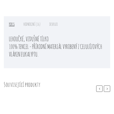
POPIS
HODNOCENÍ (16)
DISKUZE
LEHOUČKÉ, VZDUŠNÉ TÍLKO
100% TENCEL - PŘÍRODNÍ MATERIÁL VYROBENÝ Z CELULÓZOVÝCH
VLÁKEN EUKALYPTU.
Související produkty
Previous
Next