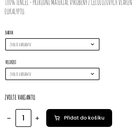
100% TENCEL - PŘÍRODNÍ MATERIÁL VYROBENÝ Z CELULÓZOVÝCH VLÁKEN
EUKALYPTU.
BARVA
VELIKOST
ZVOLTE VARIANTU
Přidat do košíku