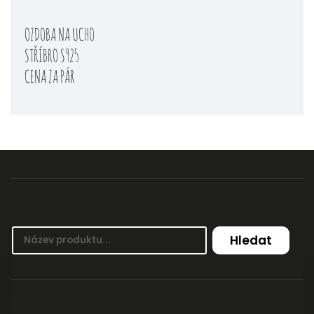
OZDOBA NA UCHO
STŘÍBRO S925
CENA ZA PÁR
VYHLEDÁVÁNÍ
Hledat
KONTAKT