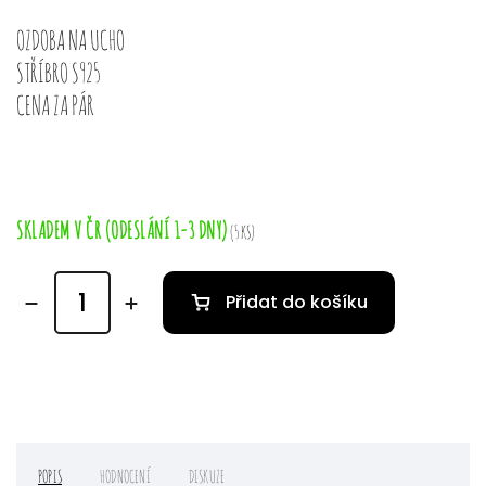
OZDOBA NA UCHO
STŘÍBRO S925
CENA ZA PÁR
SKLADEM V ČR (ODESLÁNÍ 1-3 DNY)
(5 KS)
Přidat do košíku
POPIS
HODNOCENÍ
DISKUZE