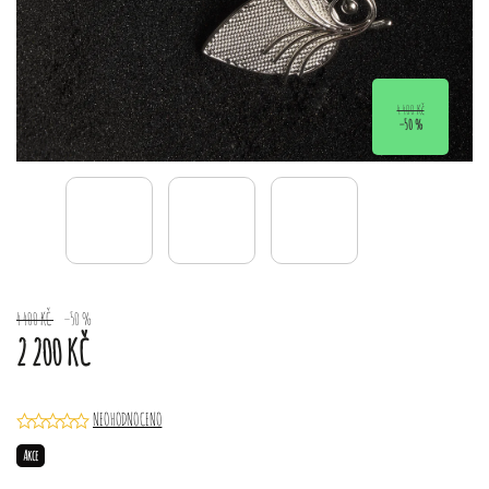
4 400 Kč
–50 %
4 400 KČ
–50 %
2 200 KČ
NEOHODNOCENO
Akce