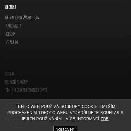
VERONIKA
VERYMARYCLOTHS
@
GMAIL.COM
+420725602842
FACEBOOK
INSTAGRAM
INFORMATION FOR YOU
DOPRAVA
OBCHODNÍ PODMÍNKY
PODMÍNKY OCHRANY OSOBNÍCH ÚDAJŮ
TENTO WEB POUŽÍVÁ SOUBORY COOKIE. DALŠÍM
PROCHÁZENÍM TOHOTO WEBU VYJADŘUJETE SOUHLAS S
JEJICH POUŽÍVÁNÍM.. VÍCE INFORMACÍ
ZDE
.
COPYRIGHT 2026
VERYMARY
. VŠECHNA PRÁVA VYHRAZENA.
Nastavení