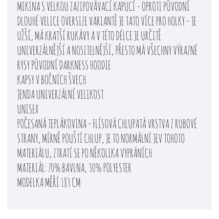
MIKINA S VELKOU ZAZIPOVÁVACÍ KAPUCÍ - OPROTI PŮVODNÍ
DLOUHÉ VELICE OVERSIZE VARIANTĚ JE TATO VÍCE PRO HOLKY - JE
UŽŠÍ, MÁ KRATŠÍ RUKÁVY A V TÉTO DÉLCE JE URČITĚ
UNIVERZÁLNĚJŠÍ A NOSITELNĚJŠÍ, PŘESTO MÁ VŠECHNY VÝRAZNÉ
RYSY PŮVODNÍ DARKNESS HOODIE
KAPSY V BOČNÍCH ŠVECH
JENDA UNIVERZÁLNÍ VELIKOST
UNISEX
POČESANÁ TEPLÁKOVINA - FLÍSOVÁ CHLUPATÁ VRSTVA Z RUBOVÉ
STRANY, MÍRNĚ POUŠTÍ CHLUP, JE TO NORMÁLNÍ JEV TOHOTO
MATERIÁLU, ZTRATÍ SE PO NĚKOLIKA VYPRÁNÍCH
MATERIÁL: 70% BAVLNA, 30% POLYESTER
MODELKA MĚŘÍ 183 CM