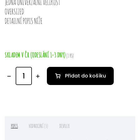
JEDNA UNIVERZÁLNÍ VELIKOST
OVERSIZED
DETAILNÍ POPIS NÍŽE
SKLADEM V ČR (ODESLÁNÍ 1-3 DNY)
(1 KS)
Přidat do košíku
POPIS
HODNOCENÍ (3)
DISKUZE