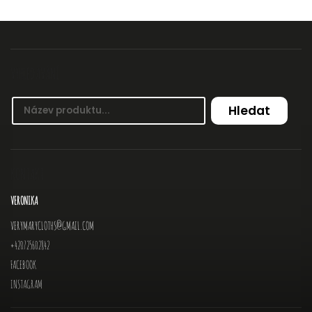
VYHLEDÁVÁNÍ
Hledat
KONTAKT
VERONIKA
VERYMARYCLOTHS
@
GMAIL.COM
+420725602842
FACEBOOK
INSTAGRAM