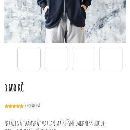
3 600 KČ
3 HODNOCENÍ
ZKRÁCENÁ "DÁMSKÁ" VARIANTA ÚSPĚŠNÉ DARKNESS HOODIE