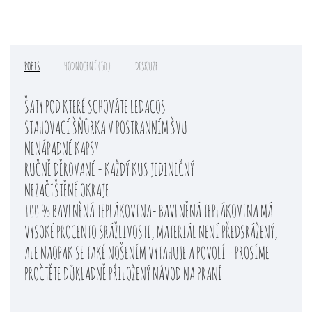
POPIS
HODNOCENÍ (50)
DISKUZE
ŠATY POD KTERÉ SCHOVÁTE LEDACOS
STAHOVACÍ ŠŇŮRKA V POSTRANNÍM ŠVU
NENÁPADNÉ KAPSY
RUČNĚ DĚROVANÉ - KAŽDÝ KUS JEDINEČNÝ
NEZAČIŠTĚNÉ OKRAJE
100 % BAVLNĚNÁ TEPLÁKOVINA- BAVLNĚNÁ TEPLÁKOVINA MÁ
VYSOKÉ PROCENTO SRÁŽLIVOSTI, MATERIÁL NENÍ PŘEDSRÁŽENÝ,
ALE NAOPAK SE TAKÉ NOŠENÍM VYTAHUJE A POVOLÍ - PROSÍME
PROČTĚTE DŮKLADNĚ PŘILOŽENÝ NÁVOD NA PRANÍ