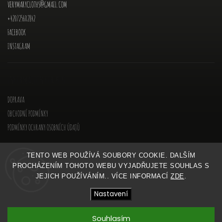
VERYMARYCLOTHS
@
GMAIL.COM
+420725602842
FACEBOOK
INSTAGRAM
INFORMATION FOR YOU
DOPRAVA
OBCHODNÍ PODMÍNKY
PODMÍNKY OCHRANY OSOBNÍCH ÚDAJŮ
TENTO WEB POUŽÍVÁ SOUBORY COOKIE. DALŠÍM
PROCHÁZENÍM TOHOTO WEBU VYJADŘUJETE SOUHLAS S
JEJICH POUŽÍVÁNÍM.. VÍCE INFORMACÍ
ZDE
.
COPYRIGHT 2026
VERYMARY
. VŠECHNA PRÁVA VYHRAZENA.
Nastavení
Vytvořil
Shoptet
| Design
Shoptak.cz
Souhlasím