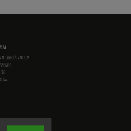
NTAKT
NIKA
MARYCLOTHS
@
GMAIL.COM
725602842
BOOK
TAGRAM