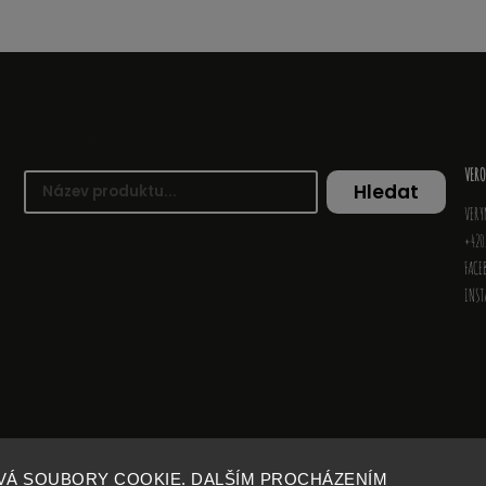
VYHLEDÁVÁNÍ
KO
VERO
Hledat
VERY
+420
FACE
INS
VÁ SOUBORY COOKIE. DALŠÍM PROCHÁZENÍM