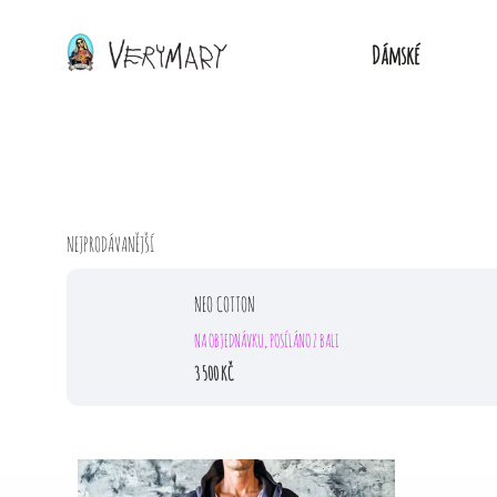
Dámské
NEJPRODÁVANĚJŠÍ
NEO COTTON
NA OBJEDNÁVKU, POSÍLÁNO Z BALI
3 500 KČ