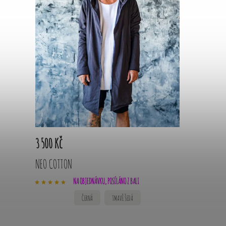
3 500 Kč
NEO COTTON
NA OBJEDNÁVKU, POSÍLÁNO Z BALI
ČERNÁ
TMAVĚ ŠEDÁ