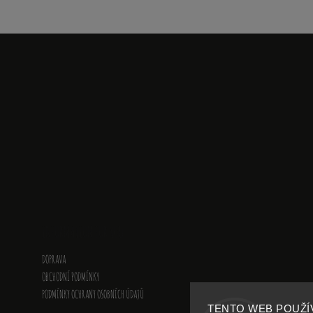
INFORMATION FOR YOU
DOPRAVA
OBCHODNÍ PODMÍNKY
PODMÍNKY OCHRANY OSOBNÍCH ÚDAJŮ
TENTO WEB POUŽÍ